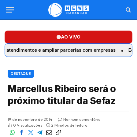
AO VIVO
dimentos e ampliar parcerias com empresas
Equatorial M
DESTAQUE
Marcellus Ribeiro será o
próximo titular da Sefaz
19 de novembro de 2014
Nenhum comentário
0
Visualizações
2 Minutos de leitura