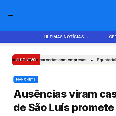
ÚLTIMAS NOTÍCIAS
GE
ar parcerias com empresas
AO VIVO
Equatorial Maranhão realiza t
MANCHETE
Ausências viram cas
de São Luís promete