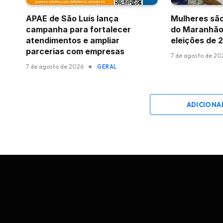
APAE de São Luís lança
Mulheres são
campanha para fortalecer
do Maranhão
atendimentos e ampliar
eleições de 
parcerias com empresas
7 de agosto de 20
7 de agosto de 2026
GERAL
ADICIONA