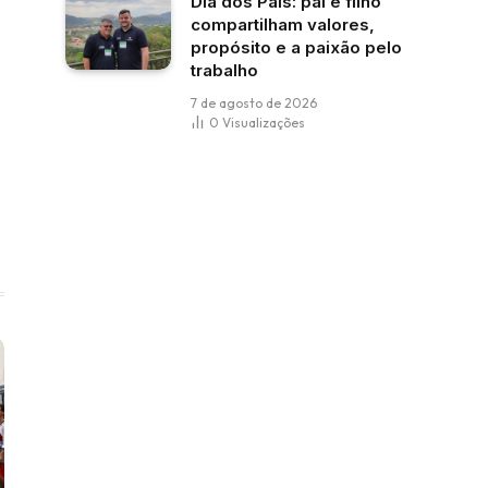
Dia dos Pais: pai e filho
compartilham valores,
propósito e a paixão pelo
trabalho
7 de agosto de 2026
0
Visualizações