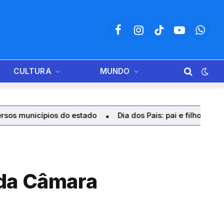
Facebook
Instagram
TikTok
YouTube
Whats
CULTURA
MUNDO
 estado
Dia dos Pais: pai e filho compartilham valores, pr
 da Câmara