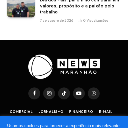
valores, propósito e a paixão pelo
trabalho
7 de agosto de 2026
0
Visualizações
Facebook
Instagram
TikTok
YouTube
WhatsApp
COMERCIAL
JORNALISMO
FINANCEIRO
E-MAIL
POLÍTICA DE PRIVACIDADE
POLÍTICA DE COOKIES
Usamos cookies para fornecer a experiência mais relevante,