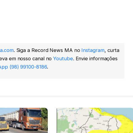
a.com
. Siga a Record News MA no
Instagram
, curta
reva em nosso canal no
Youtube
. Envie informações
pp (98) 99100-8186
.