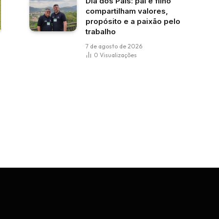
Dia dos Pais: pai e filho
compartilham valores,
propósito e a paixão pelo
trabalho
7 de agosto de 2026
0
Visualizações