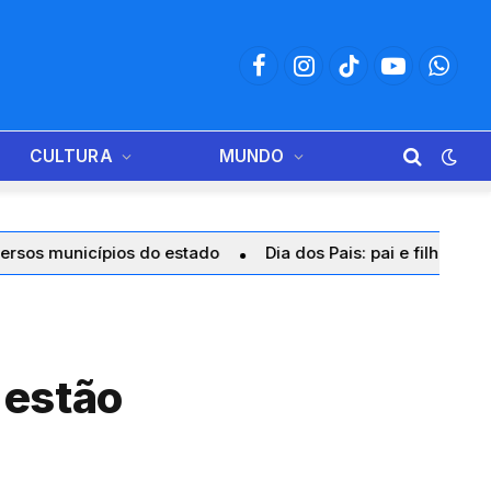
Facebook
Instagram
TikTok
YouTube
Whats
CULTURA
MUNDO
icípios do estado
Dia dos Pais: pai e filho compartilham 
 estão