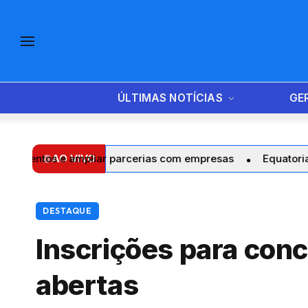
ÚLTIMAS NOTÍCIAS
GE
os e ampliar parcerias com empresas
AO VIVO
Equatorial Maranhã
DESTAQUE
Inscrições para con
abertas