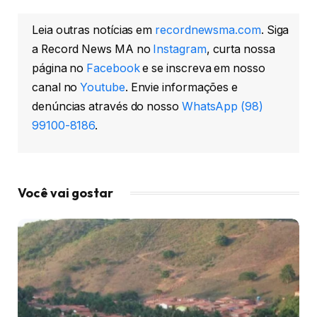
Leia outras notícias em
recordnewsma.com
. Siga
a Record News MA no
Instagram
, curta nossa
página no
Facebook
e se inscreva em nosso
canal no
Youtube
. Envie informações e
denúncias através do nosso
WhatsApp (98)
99100-8186
.
Você vai gostar