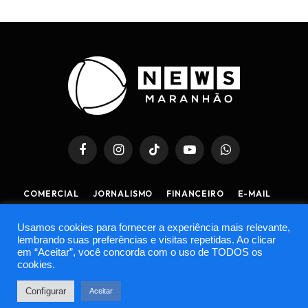
Facebook
Instagram
TikTok
YouTube
WhatsApp
COMERCIAL
JORNALISMO
FINANCEIRO
E-MAIL
POLÍTICA DE PRIVACIDADE
POLÍTICA DE COOKIES
Usamos cookies para fornecer a experiência mais relevante,
TERMOS DE USO
lembrando suas preferências e visitas repetidas. Ao clicar
em “Aceitar”, você concorda com o uso de TODOS os
cookies.
© 2026 Record News Maranhão | Record News | Todos os
direitos reservados. | Desenvolvido por
Os Orcas
Configurar
Aceitar