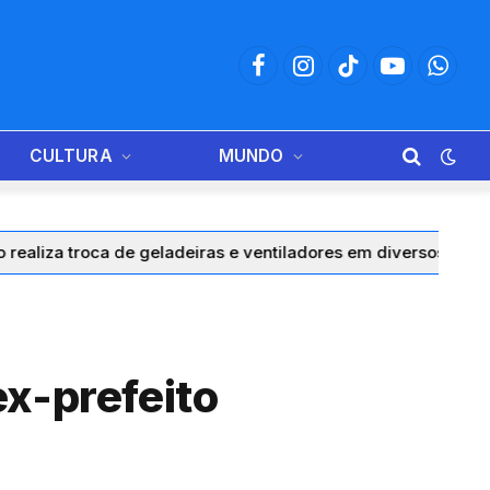
Facebook
Instagram
TikTok
YouTube
Whats
CULTURA
MUNDO
troca de geladeiras e ventiladores em diversos municípios do
ex-prefeito