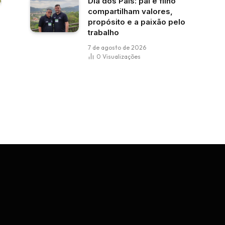
Dia dos Pais: pai e filho
compartilham valores,
propósito e a paixão pelo
trabalho
7 de agosto de 2026
0
Visualizações