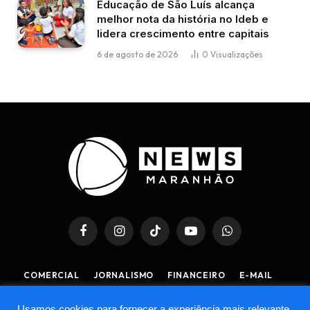
Educação de São Luís alcança
melhor nota da história no Ideb e
lidera crescimento entre capitais
6 de agosto de 2026
0
Visualizações
Facebook
Instagram
TikTok
YouTube
WhatsApp
COMERCIAL
JORNALISMO
FINANCEIRO
E-MAIL
POLÍTICA DE PRIVACIDADE
POLÍTICA DE COOKIES
Usamos cookies para fornecer a experiência mais relevante,