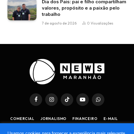
Dia dos Pais: pai e filho compartilham
valores, propósito e a paixão pelo
trabalho
7 de agosto de 2026
0
Visualizações
Facebook
Instagram
TikTok
YouTube
WhatsApp
COMERCIAL
JORNALISMO
FINANCEIRO
E-MAIL
POLÍTICA DE PRIVACIDADE
POLÍTICA DE COOKIES
Usamos cookies para fornecer a experiência mais relevante,