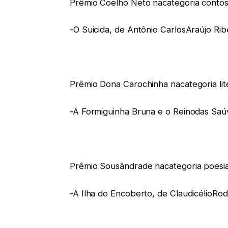
Prêmio Coelho Neto nacategoria conto
-O Suicida, de Antônio CarlosAraújo Ribe
Prêmio Dona Carochinha nacategoria lite
-A Formiguinha Bruna e o Reinodas Saúv
Prêmio Sousândrade nacategoria poesi
-A Ilha do Encoberto, de ClaudicélioRodr