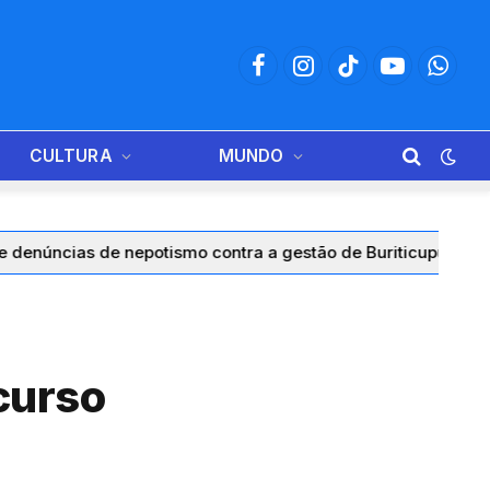
Facebook
Instagram
TikTok
YouTube
Whats
CULTURA
MUNDO
e nepotismo contra a gestão de Buriticupu em um único dia
curso