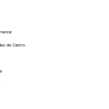
omance
es de Castro.
a
.