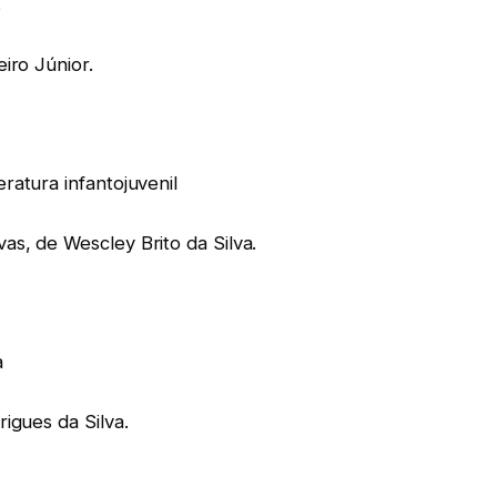
s
iro Júnior.
ratura infantojuvenil
as, de Wescley Brito da Silva.
a
igues da Silva.