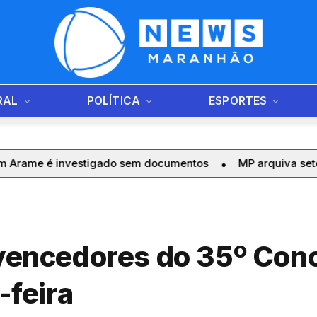
RAL
POLÍTICA
ESPORTES
vestigado sem documentos
MP arquiva sete denúncias d
 vencedores do 35º Con
-feira