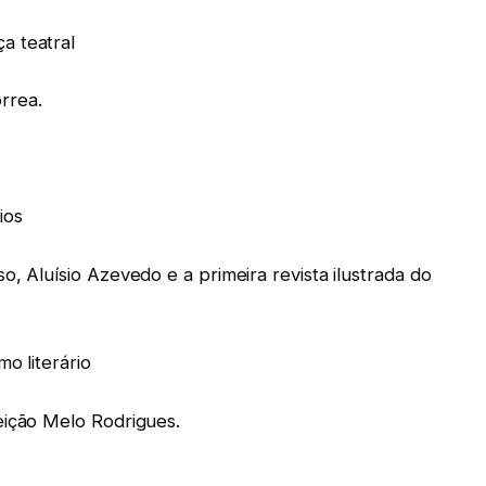
a teatral
rrea.
ios
o, Aluísio Azevedo e a primeira revista ilustrada do
o literário
eição Melo Rodrigues.