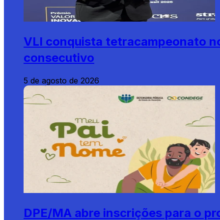
VLI conquista tetracampeonato no 
consecutivo
5 de agosto de 2026
DPE/MA abre inscrições para o pr