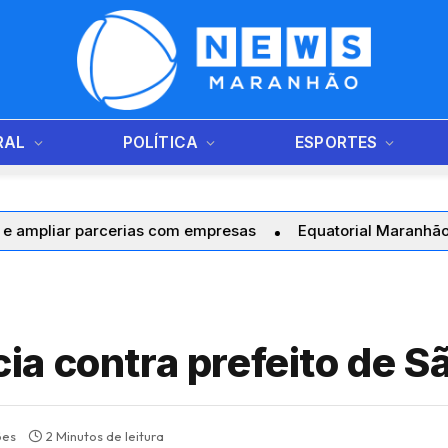
RAL
POLÍTICA
ESPORTES
r parcerias com empresas
Equatorial Maranhão realiza t
a contra prefeito de Sã
ões
2 Minutos de leitura