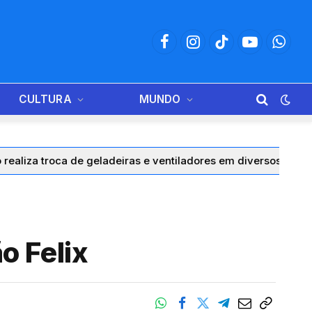
Facebook
Instagram
TikTok
YouTube
Whats
CULTURA
MUNDO
roca de geladeiras e ventiladores em diversos municípios do
o Felix