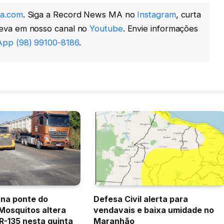
a.com
. Siga a Record News MA no
Instagram
, curta
reva em nosso canal no
Youtube
. Envie informações
pp (98) 99100-8186
.
na ponte do
Defesa Civil alerta para
 Mosquitos altera
vendavais e baixa umidade no
BR-135 nesta quinta
Maranhão