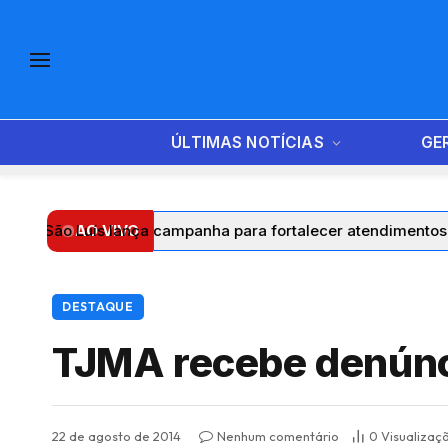
ÚLTIMAS NOTÍCIAS
GE
 Luís lança campanha para fortalecer atendimentos e amplia
AO VIVO
DESTAQUE
TJMA recebe denúnci
22 de agosto de 2014
Nenhum comentário
0
Visualizaç