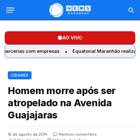
AO VIVO
erias com empresas
Equatorial Maranhão realiza troca d
CIDADES
Homem morre após ser
atropelado na Avenida
Guajajaras
18 de agosto de 2014
Nenhum comentário