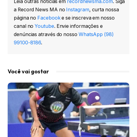
Leia outras notícias em
recordnewsma.com
. Siga
a Record News MA no
Instagram
, curta nossa
página no
Facebook
e se inscreva em nosso
canal no
Youtube
. Envie informações e
denúncias através do nosso
WhatsApp (98)
99100-8186
.
Você vai gostar