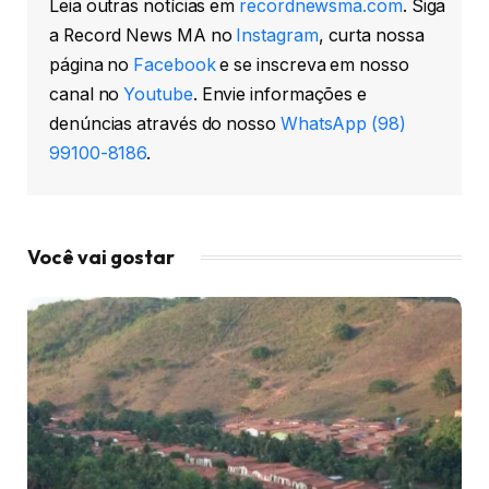
Leia outras notícias em
recordnewsma.com
. Siga
a Record News MA no
Instagram
, curta nossa
página no
Facebook
e se inscreva em nosso
canal no
Youtube
. Envie informações e
denúncias através do nosso
WhatsApp (98)
99100-8186
.
Você vai gostar