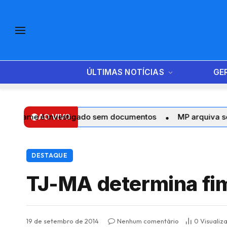
ÚLTIMAS NOTÍCIAS
GE
e é investigado sem documentos
AO VIVO
MP arquiva sete denún
DESTAQUE
TJ-MA determina fim 
19 de setembro de 2014
Nenhum comentário
0
Visualiz