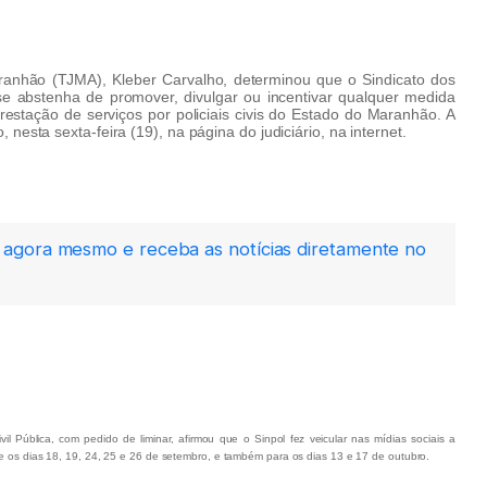
anhão (TJMA), Kleber Carvalho, determinou que o Sindicato dos
 se abstenha de promover, divulgar ou incentivar qualquer medida
estação de serviços por policiais civis do Estado do Maranhão. A
 nesta sexta-feira (19), na página do judiciário, na internet.
agora mesmo e receba as notícias diretamente no
 Pública, com pedido de liminar, afirmou que o Sinpol fez veicular nas mídias sociais a
nte os dias 18, 19, 24, 25 e 26 de setembro, e também para os dias 13 e 17 de outubro.