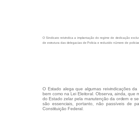
O Sindicato reivindica a implantação do regime de dedicação excl
de estrutura das delegacias de Policia e reduzido número de policia
O Estado alega que algumas reivindicações da 
bem como na Lei Eleitoral. Observa, ainda, que 
do Estado zelar pela manutenção da ordem e seg
são essenciais, portanto, não passíveis de p
Constituição Federal.