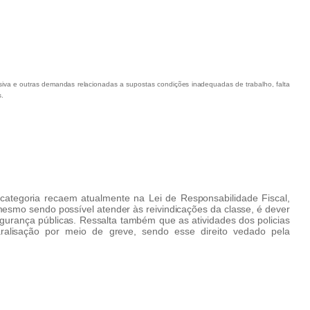
usiva e outras demandas relacionadas a supostas condições inadequadas de trabalho, falta
s.
categoria recaem atualmente na Lei de Responsabilidade Fiscal,
mesmo sendo possível atender às reivindicações da classe, é dever
urança públicas. Ressalta também que as atividades dos policias
aralisação por meio de greve, sendo esse direito vedado pela