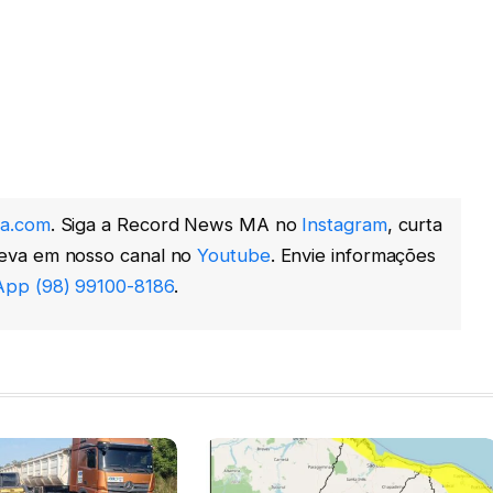
a.com
. Siga a Record News MA no
Instagram
, curta
reva em nosso canal no
Youtube
. Envie informações
pp (98) 99100-8186
.