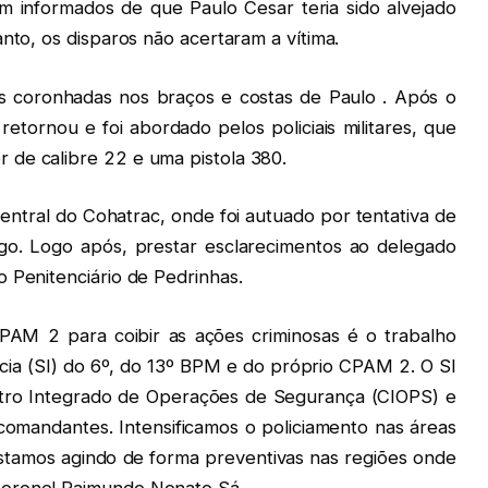
am informados de que Paulo Cesar teria sido alvejado
anto, os disparos não acertaram a vítima.
ias coronhadas nos braços e costas de Paulo . Após o
retornou e foi abordado pelos policiais militares, que
 de calibre 22 e uma pistola 380.
entral do Cohatrac, onde foi autuado por tentativa de
ogo. Logo após, prestar esclarecimentos ao delegado
 Penitenciário de Pedrinhas.
CPAM 2 para coibir as ações criminosas é o trabalho
ncia (SI) do 6º, do 13º BPM e do próprio CPAM 2. O SI
tro Integrado de Operações de Segurança (CIOPS) e
omandantes. Intensificamos o policiamento nas áreas
estamos agindo de forma preventivas nas regiões onde
Coronel Raimundo Nonato Sá.