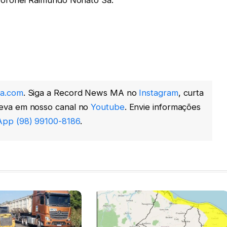
a.com
. Siga a Record News MA no
Instagram
, curta
reva em nosso canal no
Youtube
. Envie informações
pp (98) 99100-8186
.