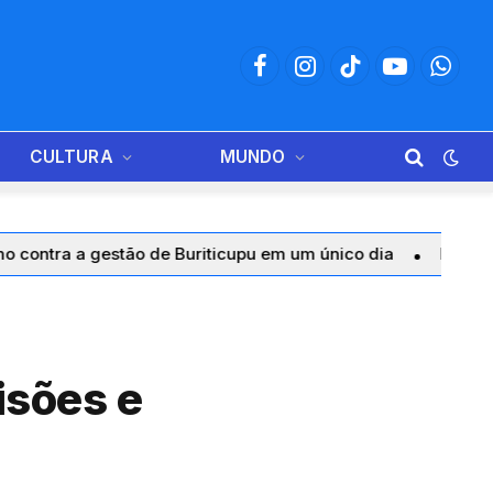
Facebook
Instagram
TikTok
YouTube
Whats
CULTURA
MUNDO
stão de Buriticupu em um único dia
Educação de São Luís
isões e