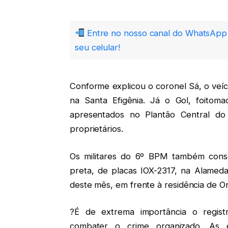
Entre no nosso canal do WhatsApp 
seu celular!
Conforme explicou o coronel Sá, o veícu
na Santa Efigênia. Já o Gol, foitoma
apresentados no Plantão Central do
proprietários.
Os militares do 6º BPM também cons
preta, de placas IOX-2317, na Alameda
deste mês, em frente à residência de Or
?É de extrema importância o regist
combater o crime organizado. As es