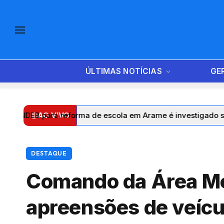
ÚLTIMAS NOTÍCIAS
GE
ra reforma de escola em Arame é investigado sem documen
AO VIVO
DESTAQUE
Comando da Área Met
apreensões de veícu