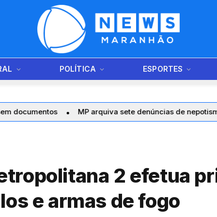
RAL
POLÍTICA
ESPORTES
tos
MP arquiva sete denúncias de nepotismo contra a ge
ropolitana 2 efetua pr
los e armas de fogo