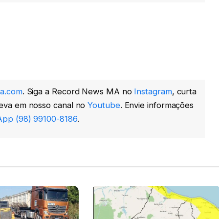
a.com
. Siga a Record News MA no
Instagram
, curta
reva em nosso canal no
Youtube
. Envie informações
pp (98) 99100-8186
.