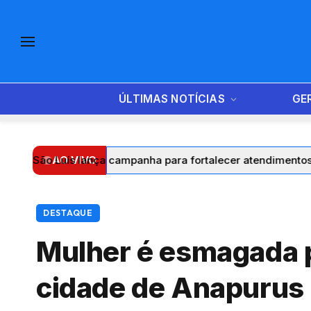
ÚLTIMAS NOTÍCIAS
GE
o Luís lança campanha para fortalecer atendimentos e ampli
AO VIVO
DESTAQUE
Mulher é esmagada 
cidade de Anapurus