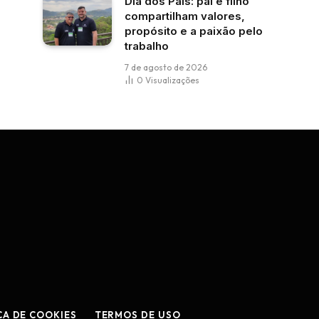
Dia dos Pais: pai e filho
compartilham valores,
propósito e a paixão pelo
trabalho
7 de agosto de 2026
0
Visualizações
CA DE COOKIES
TERMOS DE USO