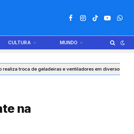
Facebook
Instagram
TikTok
YouTube
Whats
CULTURA
MUNDO
troca de geladeiras e ventiladores em diversos municípios do
te na