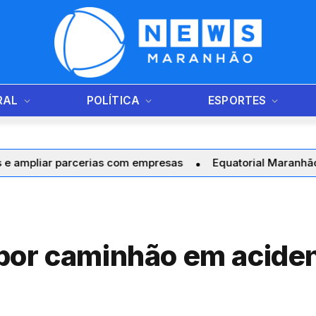
RAL
POLÍTICA
ESPORTES
ar parcerias com empresas
Equatorial Maranhão realiza 
por caminhão em aciden