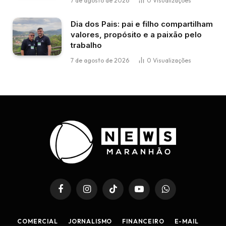
7 de agosto de 2026
0
Visualizações
Dia dos Pais: pai e filho compartilham
valores, propósito e a paixão pelo
trabalho
7 de agosto de 2026
0
Visualizações
Facebook
Instagram
TikTok
YouTube
WhatsApp
COMERCIAL
JORNALISMO
FINANCEIRO
E-MAIL