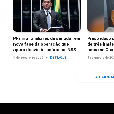
PF mira familiares de senador em
Preso idoso 
nova fase da operação que
de três irmã
apura desvio bilionário no INSS
anos em Cax
4 de agosto de 2026
3 de agosto de 2
DESTAQUE
ADICIONA