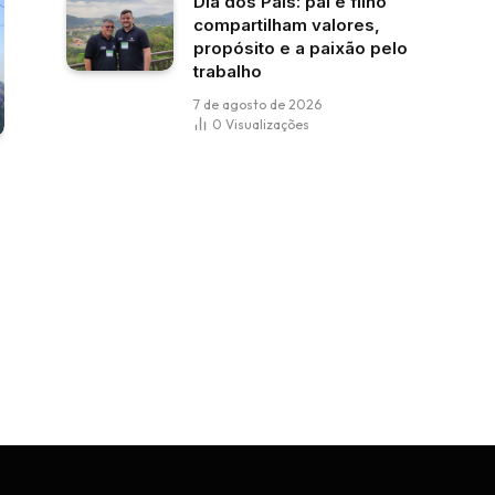
Dia dos Pais: pai e filho
compartilham valores,
propósito e a paixão pelo
trabalho
7 de agosto de 2026
0
Visualizações