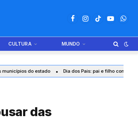
Facebook
Instagram
TikTok
YouTube
Whats
CULTURA
MUNDO
o estado
Dia dos Pais: pai e filho compartilham valores, p
usar das