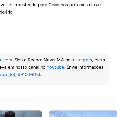
eve ser transferido para Goiás nos próximos dias e
ciário.
a.com
. Siga a Record News MA no
Instagram
, curta
reva em nosso canal no
Youtube
. Envie informações
pp (98) 99100-8186
.