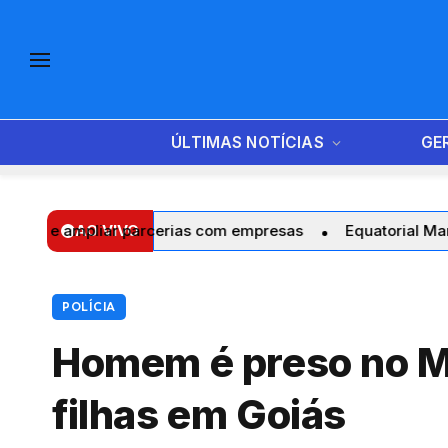
ÚLTIMAS NOTÍCIAS
GE
ar parcerias com empresas
AO VIVO
Equatorial Maranhão realiza 
POLÍCIA
Homem é preso no M
filhas em Goiás