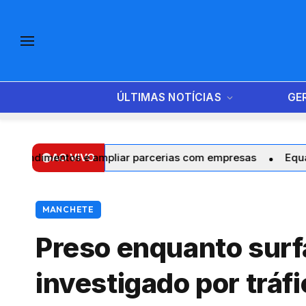
ÚLTIMAS NOTÍCIAS
GE
tos e ampliar parcerias com empresas
AO VIVO
Equatorial Maran
MANCHETE
Preso enquanto surf
investigado por tráf