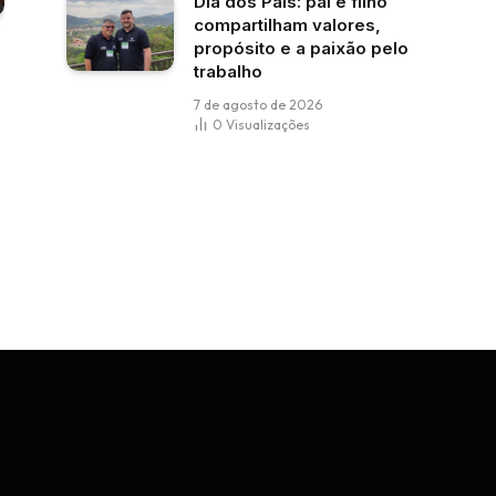
Dia dos Pais: pai e filho
compartilham valores,
propósito e a paixão pelo
trabalho
7 de agosto de 2026
0
Visualizações