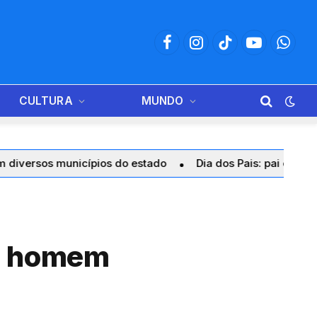
Facebook
Instagram
TikTok
YouTube
Whats
CULTURA
MUNDO
unicípios do estado
Dia dos Pais: pai e filho compartilha
ís homem