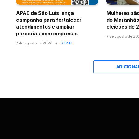
APAE de São Luís lança
Mulheres são
campanha para fortalecer
do Maranhão
atendimentos e ampliar
eleições de 
parcerias com empresas
7 de agosto de 20
7 de agosto de 2026
GERAL
ADICIONA