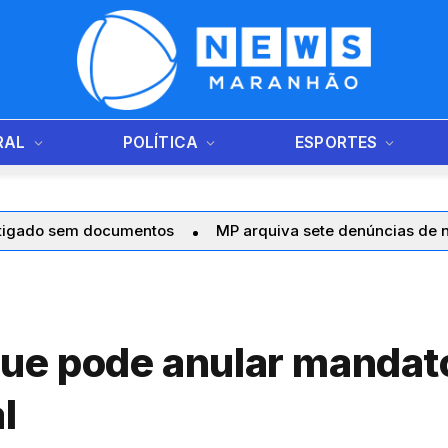
RAL
POLÍTICA
ESPORTES
umentos
MP arquiva sete denúncias de nepotismo contra
ue pode anular mandato
l