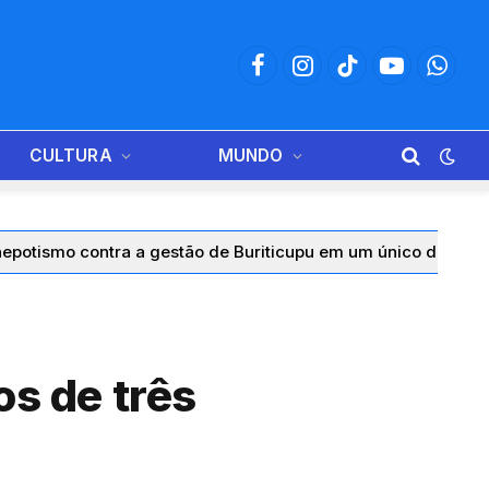
Facebook
Instagram
TikTok
YouTube
Whats
CULTURA
MUNDO
 a gestão de Buriticupu em um único dia
Educação de São
s de três