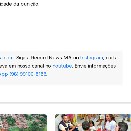
lidade da punição.
a.com
. Siga a Record News MA no
Instagram
, curta
reva em nosso canal no
Youtube
. Envie informações
pp (98) 99100-8186
.