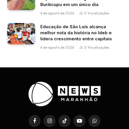
Buriticupu em um único dia
6 de agosto de 2026
0
Visualizações
Educação de São Luís alcança
melhor nota da história no Ideb e
lidera crescimento entre capitais
6 de agosto de 2026
0
Visualizações
Facebook
Instagram
TikTok
YouTube
WhatsApp