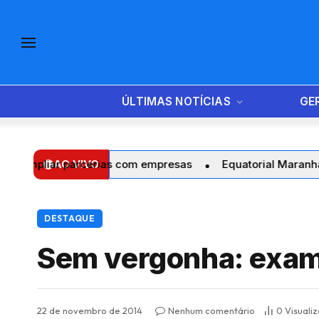
ÚLTIMAS NOTÍCIAS
GE
ar parcerias com empresas
AO VIVO
Equatorial Maranhão realiza 
DESTAQUE
Sem vergonha: exam
22 de novembro de 2014
Nenhum comentário
0
Visuali