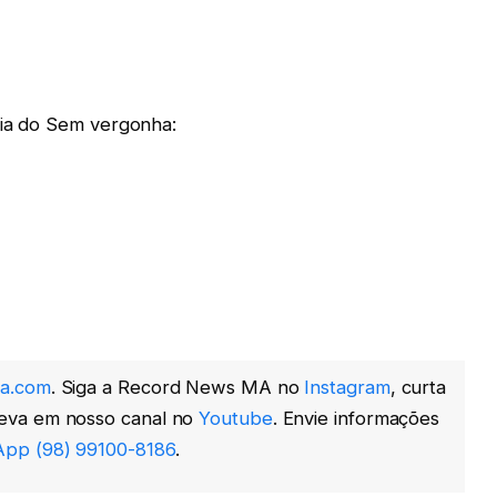
éria do Sem vergonha:
a.com
. Siga a Record News MA no
Instagram
, curta
reva em nosso canal no
Youtube
. Envie informações
pp (98) 99100-8186
.