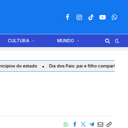
Facebook
Instagram
TikTok
YouTube
Whats
CULTURA
MUNDO
o estado
Dia dos Pais: pai e filho compartilham valores, p