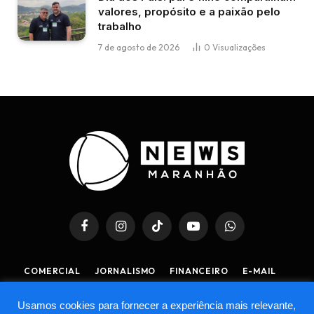
valores, propósito e a paixão pelo
trabalho
7 de agosto de 2026
0
Visualizações
Facebook
Instagram
TikTok
YouTube
WhatsApp
COMERCIAL
JORNALISMO
FINANCEIRO
E-MAIL
POLÍTICA DE PRIVACIDADE
POLÍTICA DE COOKIES
Usamos cookies para fornecer a experiência mais relevante,
TERMOS DE USO