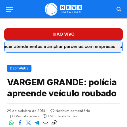
AO VIVO
 atendimentos e ampliar parcerias com empresas
Equator
DESTAQUE
VARGEM GRANDE: polícia
apreende veículo roubado
29 de outubro de 2014
Nenhum comentário
0
Visualizações
1 Minuto de leitura